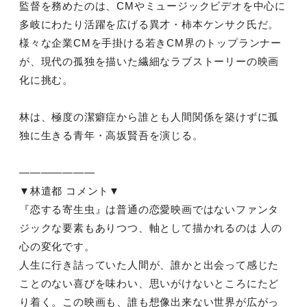
監督を務めたのは、CMやミュージックビデオを中心に
多岐にわたり活躍を広げる異才・柿本ケンサク氏だ。
様々な企業CMを手掛ける若きCM界のトップランナー
が、現代の孤独を描いた繊細なラブストーリーの映画
化に挑む。
林は、極度の潔癖症から誰とも人間関係を築けずに孤
独に生きる青年・高坂賢吾を演じる。
———————
▼林遣都 コメント▼
『恋する寄生虫』は普通の恋愛映画ではないファンタ
ジックな要素もありつつ、軸として描かれるのは 人の
心の変化です。
人生に行き詰っていた人間が、誰かと出会って感じた
ことのない喜びを味わい、思いがけないところにたど
り着く。この映画も、誰も想像出来ない世界が広がっ