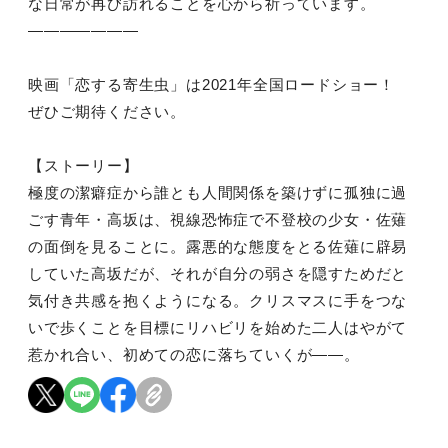
な日常が再び訪れることを心から祈っています。
———————
映画「恋する寄生虫」は2021年全国ロードショー！
ぜひご期待ください。
【ストーリー】
極度の潔癖症から誰とも人間関係を築けずに孤独に過
ごす青年・高坂は、視線恐怖症で不登校の少女・佐薙
の面倒を見ることに。露悪的な態度をとる佐薙に辟易
していた高坂だが、それが自分の弱さを隠すためだと
気付き共感を抱くようになる。クリスマスに手をつな
いで歩くことを目標にリハビリを始めた二人はやがて
惹かれ合い、初めての恋に落ちていくが――。