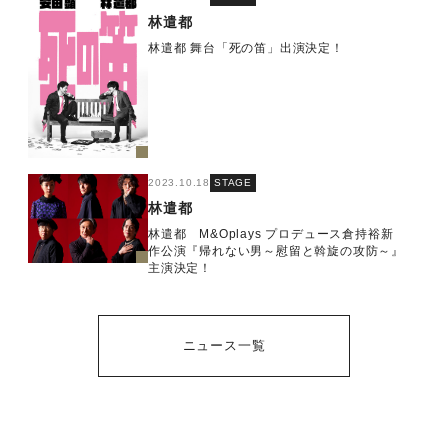
林遣都
林遣都 舞台「死の笛」出演決定！
2023.10.18
STAGE
林遣都
林遣都 M&Oplays プロデュース倉持裕新
作公演『帰れない男～慰留と斡旋の攻防～』
主演決定！
ニュース一覧