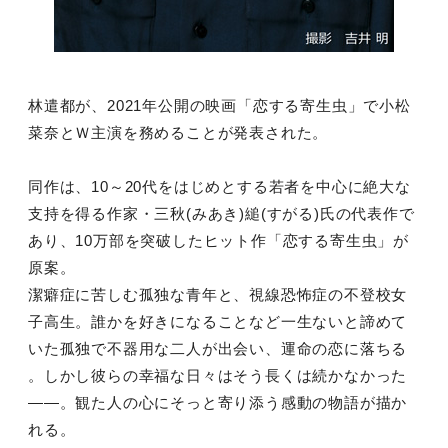
林遣都が、2021年公開の映画「恋する寄生虫」で小松
菜奈とＷ主演を務めることが発表された。
同作は、10～20代をはじめとする若者を中心に絶大な
支持を得る作家・三秋(みあき)縋(すがる)氏の代表作で
あり、10万部を突破したヒット作「恋する寄生虫」が
原案。
潔癖症に苦しむ孤独な青年と、視線恐怖症の不登校女
子高生。誰かを好きになることなど一生ないと諦めて
いた孤独で不器用な二人が出会い、運命の恋に落ちる
。しかし彼らの幸福な日々はそう長くは続かなかった
――。観た人の心にそっと寄り添う感動の物語が描か
れる。