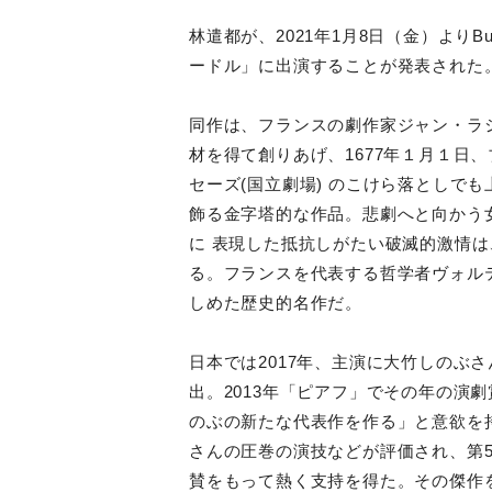
林遣都が、2021年1月8日（金）よりB
ードル」に出演することが発表された
同作は、フランスの劇作家ジャン・ラ
材を得て創りあげ、1677年１月１日、
セーズ(国立劇場) のこけら落としで
飾る金字塔的な作品。悲劇へと向かう
に 表現した抵抗しがたい破滅的激情
る。フランスを代表する哲学者ヴォル
しめた歴史的名作だ。
日本では2017年、主演に大竹しのぶ
出。2013年「ピアフ」でその年の演
のぶの新たな代表作を作る」と意欲を
さんの圧巻の演技などが評価され、第
賛をもって熱く支持を得た。その傑作を