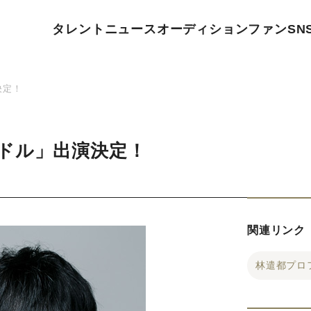
タレント
ニュース
オーディション
ファン
SN
決定！
ドル」出演決定！
関連リンク
林遣都プロ