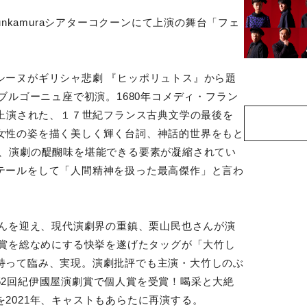
unkamuraシアターコクーンにて上演の舞台「フェ
。
シーヌがギリシャ悲劇 『ヒッポリュトス』から題
ブルゴーニュ座で初演。1680年コメディ・フラン
も上演された、１７世紀フランス古典文学の最後を
女性の姿を描く美しく輝く台詞、神話的世界をもと
は、演劇の醍醐味を堪能できる要素が凝縮されてい
テールをして「人間精神を扱った最高傑作」と言わ
さんを迎え、現代演劇界の重鎮、栗山民也さんが演
劇賞を総なめにする快挙を遂げたタッグが「大竹し
持って臨み、実現。演劇批評でも主演・大竹しのぶ
52回紀伊國屋演劇賞で個人賞を受賞！喝采と大絶
2021年、キャストもあらたに再演する。