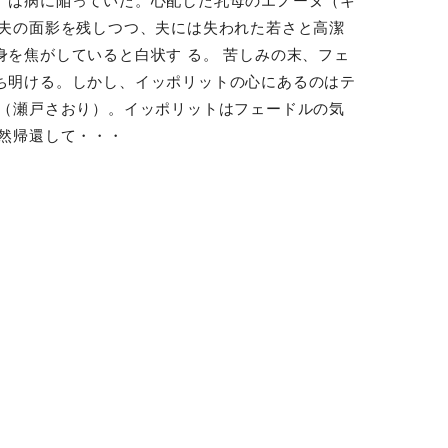
）は病に陥っていた。心配した乳母のエノーヌ（キ
、夫の面影を残しつつ、夫には失われた若さと高潔
を焦がしていると白状す る。 苦しみの末、フェ
ち明ける。しかし、イッポリットの心にあるのはテ
ー（瀬戸さおり）。イッポリットはフェードルの気
突然帰還して・・・