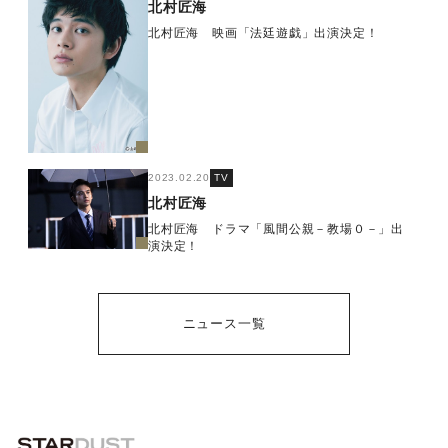
北村匠海
北村匠海 映画「法廷遊戯」出演決定！
2023.02.20
TV
北村匠海
北村匠海 ドラマ「風間公親－教場０－」出
演決定！
ニュース一覧