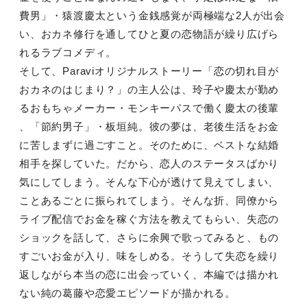
費男」・猿渡慶太という金銭感覚が両極端な2人が出会
い、おカネ修行を通してひと夏の恋物語が繰り広げら
れるラブコメディ。
そして、Paraviオリジナルストーリー「恋の切れ目が
おカネのはじまり？」の主人公は、玲子や慶太が勤め
るおもちゃメーカー・モンキーパスで働く慶太の後輩
、「節約男子」・板垣純。彼の夢は、老後生活をお金
に苦しまずに過ごすこと。そのために、ベストな結婚
相手を探していた。だから、恋人のステータスばかり
気にしてしまう。そんな下心が透けて見えてしまい、
ことあるごとに振られてしまう。そんな折、同僚から
ライブ配信でお金を稼ぐ方法を教えてもらい、失恋の
ショックを話して、さらに余興で歌ってみると、もの
すごいお金が入り、味をしめる。そうして失恋を繰り
返しながら本当の恋に出会っていく、本編では描かれ
ない純の葛藤や恋愛エピソードが描かれる。