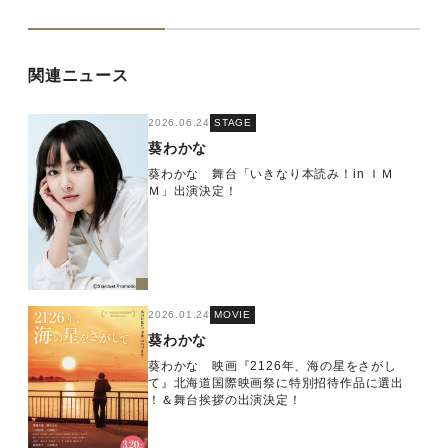
関連ニュース
2026.06.24
STAGE
葵わかな
葵わかな 舞台「いきなり本読み！in ＩＭ
Ｍ」出演決定！
2026.01.24
MOVIE
葵わかな
葵わかな 映画『2126年、海の星をさがし
て』北海道国際映画祭に特別招待作品に選出
！＆舞台挨拶の出演決定！