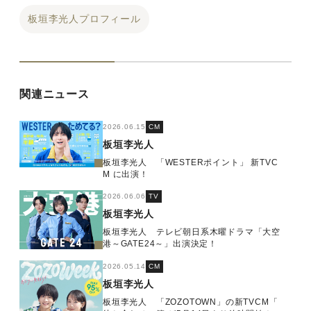
板垣李光人プロフィール
関連ニュース
2026.06.15
CM
板垣李光人
板垣李光人 「WESTERポイント」 新TVC
M に出演！
2026.06.06
TV
板垣李光人
板垣李光人 テレビ朝日系木曜ドラマ「大空
港～GATE24～」出演決定！
2026.05.14
CM
板垣李光人
板垣李光人 「ZOZOTOWN」の新TVCM「