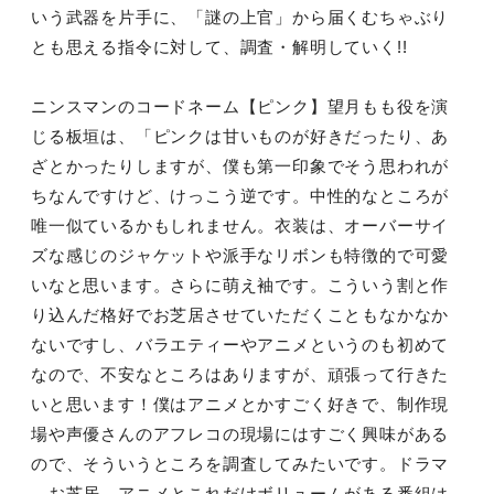
いう武器を片手に、「謎の上官」から届くむちゃぶり
とも思える指令に対して、調査・解明していく!!
ニンスマンのコードネーム【ピンク】望月もも役を演
じる板垣は、「ピンクは甘いものが好きだったり、あ
ざとかったりしますが、僕も第一印象でそう思われが
ちなんですけど、けっこう逆です。中性的なところが
唯一似ているかもしれません。衣装は、オーバーサイ
ズな感じのジャケットや派手なリボンも特徴的で可愛
いなと思います。さらに萌え袖です。こういう割と作
り込んだ格好でお芝居させていただくこともなかなか
ないですし、バラエティーやアニメというのも初めて
なので、不安なところはありますが、頑張って行きた
いと思います！僕はアニメとかすごく好きで、制作現
場や声優さんのアフレコの現場にはすごく興味がある
ので、そういうところを調査してみたいです。ドラマ
、お芝居、アニメとこれだけボリュームがある番組は