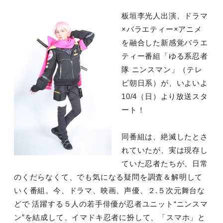
板垣李光人出演、ドラマ
×バラエティー×アニメ
を融合した新感覚バラエ
ティー番組「ゆる系忍者
隊 ニンスマン」（テレ
ビ朝日系）が、いよいよ
10/4（日）より放送スタ
ート！
同番組は、絶滅したとさ
れていたが、実は現存し
ていた忍者たちが、日常
のくだらなくて、でも気になる疑問を調査＆解明して
いく番組。今、ドラマ、映画、声優、２.５次元舞台な
どで 活躍する５人の若手俳優が忍者ユニット“ニンスマ
ン”を結成して、イマドキ忍者に扮して、「スマホ」と