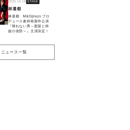
2023.10.18
STAGE
林遣都
林遣都 M&Oplays プロ
デュース倉持裕新作公演
『帰れない男～慰留と斡
旋の攻防～』主演決定！
ニュース一覧