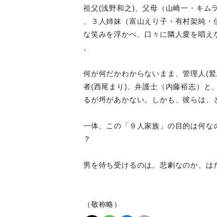
祖父(浅野和之)、父母（山崎一・キム
、３人姉妹（富山えり子・有村架純・
な笑みを浮かべ、口々に隣人愛を唱え
。
何が何だかわからないまま、管理人(鷲
者(西尾まり)、弁護士（内藤裕志）と
るが埒があかない。しかも、彼らは、
一体、この「９人家族」の目的は何な
？
男を待ち受けるのは。悲劇なのか、は
（敬称略）