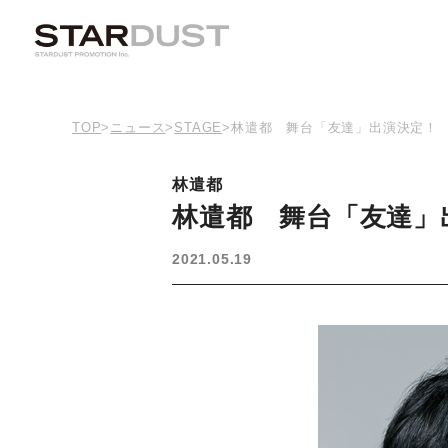
TOP
>
ニュース
>
STAGE
>
林遣都 舞台「友達」出演決定！
林遣都
林遣都 舞台「友達」
2021.05.19