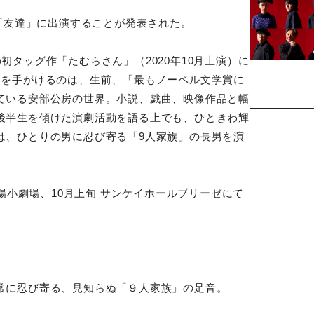
台「友達」に出演することが発表された。
初タッグ作「たむらさん」（2020年10月上演）に
出を手がけるのは、生前、「最もノーベル文学賞に
ている安部公房の世界。小説、戯曲、映像作品と幅
後半生を傾けた演劇活動を語る上でも、ひときわ輝
は、ひとりの男に忍び寄る「9人家族」の長男を演
劇場小劇場、10月上旬 サンケイホールブリーゼにて
常に忍び寄る、見知らぬ「９人家族」の足音。