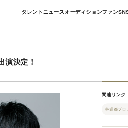
タレント
ニュース
オーディション
ファン
SN
出演決定！
関連リンク
林遣都プロ