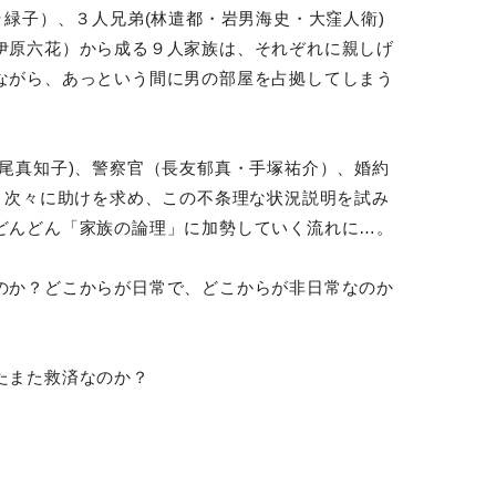
ラ緑子）、３人兄弟(林遣都・岩男海史・大窪人衛)
伊原六花）から成る９人家族は、それぞれに親しげ
ながら、あっという間に男の部屋を占拠してしまう
尾真知子)、警察官（長友郁真・手塚祐介）、婚約
、次々に助けを求め、この不条理な状況説明を試み
どんどん「家族の論理」に加勢していく流れに…。
のか？どこからが日常で、どこからが非日常なのか
たまた救済なのか？