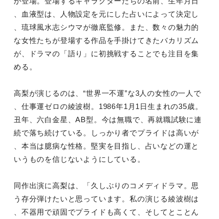
が登場。登場するキャラクターたちの名前、生年月日
、血液型は、人物設定を元にした占いによって決定し
、琉球風水志シウマが徹底監修。また、数々の魅力的
な女性たちが登場する作品を手掛けてきたバカリズム
が、ドラマの「語り」に初挑戦することでも注目を集
める。
高梨が演じるのは、“世界一不運”な3人の女性の一人で
、仕事運ゼロの綾波樹。1986年1月1日生まれの35歳。
丑年、六白金星、AB型。今は無職で、再就職試験に連
続で落ち続けている。しっかり者でプライドは高いが
、本当は臆病な性格。堅実を目指し、占いなどの運と
いうものを信じないようにしている。
同作出演に高梨は、「久しぶりのコメディドラマ。思
う存分弾けたいと思っています。私の演じる綾波樹は
、不器用で頑固でプライドも高くて、そしてとことん