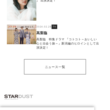
』 出演決定！
2024.02.28
TV
高梨臨
高梨臨 特集ドラマ 『コトコト～おいしい
心と出会う旅～』新潟編のヒロインとして出
演決定！
ニュース一覧