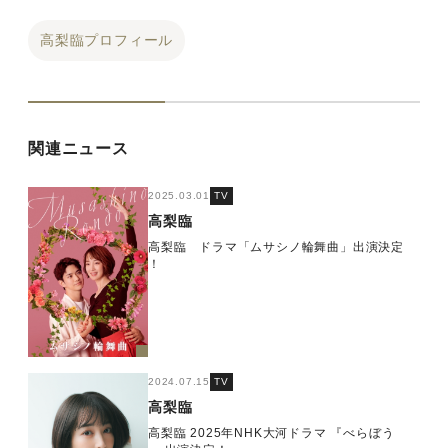
高梨臨プロフィール
関連ニュース
2025.03.01
TV
高梨臨
高梨臨 ドラマ「ムサシノ輪舞曲」出演決定
！
2024.07.15
TV
高梨臨
高梨臨 2025年NHK大河ドラマ 『べらぼう