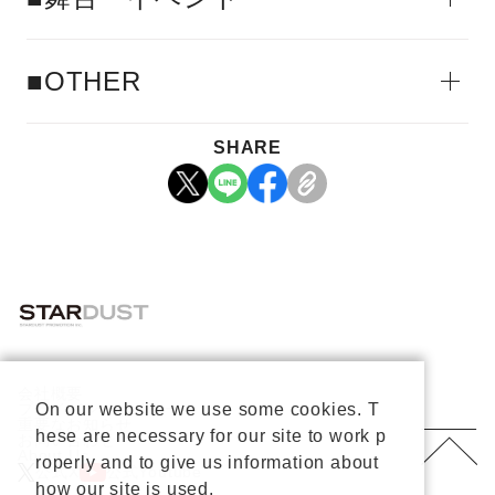
■OTHER
SHARE
会社概要
プライバシーポリシー
On our website we use some cookies. T
重要なお知らせ
hese are necessary for our site to work p
お問い合わせ
About Us
roperly and to give us information about
公式X
公式Youtube
how our site is used.