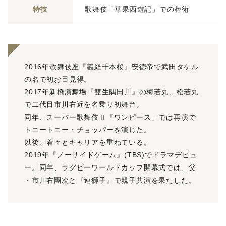
特技
歌舞伎「華果西遊記」での棒術
2016年歌舞伎座『義経千本桜』安徳帝で武田タケル
の名で初お目見得。
2017年新橋演舞場『雙生隅田川』の梅若丸、松若丸
で二代目市川右近を名乗り初舞台。
同年、スーパー歌舞伎Ⅱ『ワンピース」では再演で
トニートニー・チョッパーを演じた。
以後、着々とキャリアを重ねている。
2019年『ノーサイドゲーム』(TBS)でドラマデビュ
ー。同年、ラグビーワールドカップ開幕式では、父
・市川右團次と『連獅子』で親子共演を果たした。