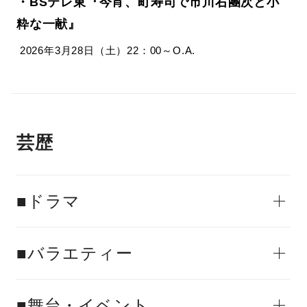
・BSテレ東『今宵、町寿司で市川右團次と小
粋な一献』
2026年3月28日（土）22：00～O.A.
芸歴
■ドラマ
■バラエティー
■舞台・イベント