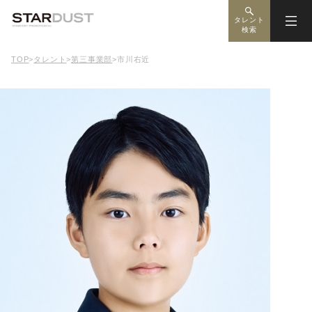
タレント
検索
TOP
>
タレント
>
第三事業部
>
市川右近