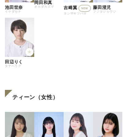
岡田和真
オカダカズマ
池田世奈
藤田澄児
吉﨑翼
NEW
イケダセナ
フジタジョウジ
ヨシザキツバサ
田辺りく
タナベリク
ティーン（女性）