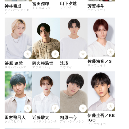
山下夕越
冨田侑暉
神林泰成
芳賀柊斗
ヤマシタユエ
トミタユウキ
カミバヤシタイセ
ハガシュウト
イ
佐藤海音／S
笹原 遼雅
阿久根温世
洸瑛
サトウカイト
ササハラハルマ
アクネハルセ
コウエイ
伊藤圭吾／KE
田村飛呂人
近藤駿太
相原一心
IGO
タムラヒロト
コンドウシュンタ
アイハライッシン
イトウケイゴ