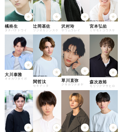
橘柊生
辻岡甚佐
沢村玲
宮本弘佑
タチバナトウイ
ツジオカジンスケ
サワムラレイ
ミヤモトコウスケ
大川泰雅
オオカワタイガ
草川直弥
関哲汰
森次政裕
クサカワナオヤ
セキテッタ
モリツグマサヒロ