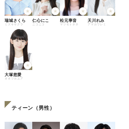
瑞城さくら
仁心にこ
松元寧音
天川れみ
ミズキサクラ
ニコニコ
マツモトネネ
アマカワレミ
大塚悠愛
オオツカユア
ティーン（男性）