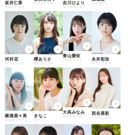
坂井仁香
吉川ひより
アサヒナフキ
ハヤセアイ
サカイヒトカ
ヨシカワヒヨリ
青山愛依
河村花
櫻ありさ
永井彩加
アオヤマアイ
カワムラハナ
サクラアリサ
ナガイアヤカ
大高みなみ
西谷星彩
横堀菜々美
きなこ
オオダカミナミ
ニシタニセナ
ヨコボリナナミ
キナコ