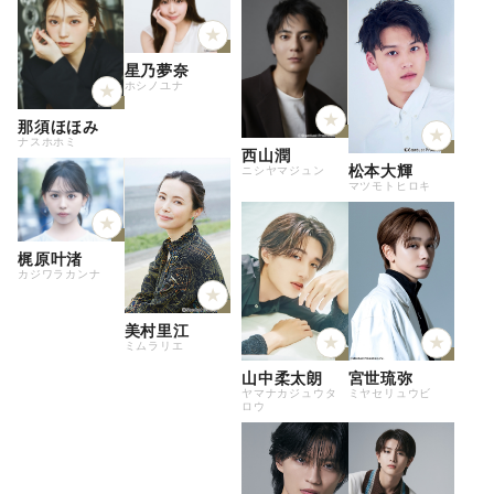
星乃夢奈
ホシノユナ
那須ほほみ
ナスホホミ
西山潤
松本大輝
ニシヤマジュン
マツモトヒロキ
梶原叶渚
カジワラカンナ
美村里江
ミムラリエ
山中柔太朗
宮世琉弥
ヤマナカジュウタ
ミヤセリュウビ
ロウ