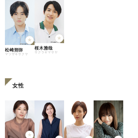
桜木雅哉
松崎朔弥
サクラギマサヤ
マツザキサクヤ
女性