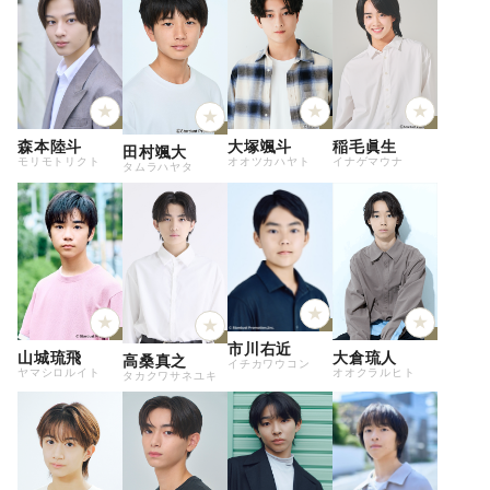
森本陸斗
大塚颯斗
稲毛眞生
田村颯大
モリモトリクト
オオツカハヤト
イナゲマウナ
タムラハヤタ
市川右近
山城琉飛
大倉琉人
高桑真之
イチカワウコン
ヤマシロルイト
オオクラルヒト
タカクワサネユキ