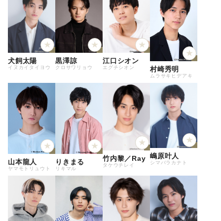
黒澤諒
犬飼太陽
江口シオン
クロサワリョウ
イヌカイタイヨウ
エグチシオン
村崎秀明
ムラサキヒデアキ
嶋原叶人
竹内黎／Ray
山本龍人
りきまる
シマバラカナト
タケウチレイ
ヤマモトリュウト
リキマル