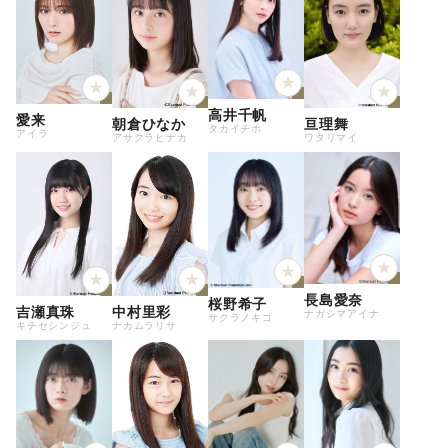
高井千帆
愛来
朝倉ひなか
亘理舞
タカイチホ
アイラ
アサクラヒナカ
ワタリマイ
長島愛奈
桜野希子
吉瀬真珠
中村里彩
ナガシマアイナ
サクラノキコ
キチセシンジュ
ナカムラリサ