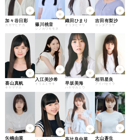
加々谷日彩
織田ひまり
吉田有梨沙
篠川桃音
カガヤヒナカ
オリタヒマリ
ヨシダアリサ
シノカワモモネ
入江美沙希
相羽星良
喜山真帆
早坂美海
イリエミサキ
アイバセイラ
キヤママホ
ハヤサカミウ
矢嶋由菜
大山蒼生
高比良由菜