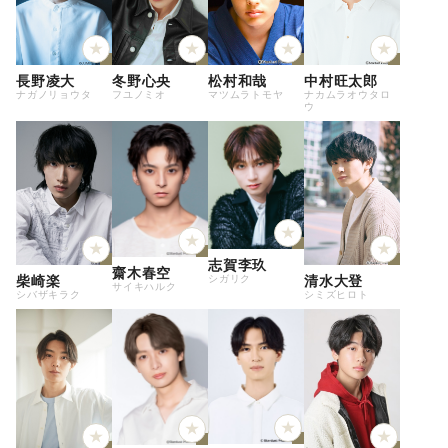
長野凌大
冬野心央
松村和哉
中村旺太郎
ナガノリョウタ
フユノミオ
マツムラトモヤ
ナカムラオウタロ
ウ
志賀李玖
齋木春空
シガリク
柴崎楽
清水大登
サイキハルク
シバザキラク
シミズヒロト