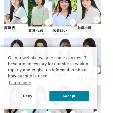
高嶋杏
山崎小町
渡邉心結
米倉ゆい
タカシマアン
ヤマサキコマチ
ワタナベミユ
ヨネクラユイ
On our website we use some cookies. T
hese are necessary for our site to work p
roperly and to give us information about
久永莉穂
冴樹侑和
how our site is used.
三浦舞華
千葉さりあ
ヒサナガリオ
サエキユウワ
ミウラマイカ
チバサリア
Learn more
Deny
Accept