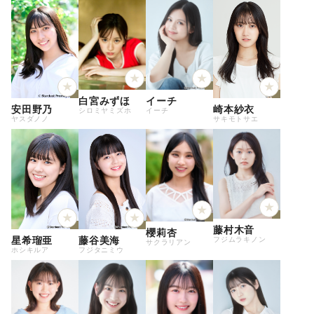
イーチ
白宮みずほ
安田野乃
崎本紗衣
イーチ
シロミヤミズホ
ヤスダノノ
サキモトサエ
藤村木音
櫻莉杏
星希瑠亜
藤谷美海
フジムラキノン
サクラリアン
ホシキルア
フジタニミウ