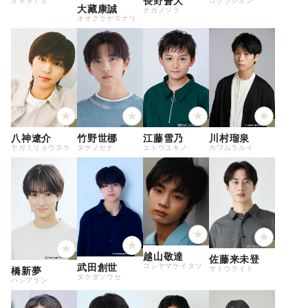
長野蒼大
オキタナオ
コクラシオン
大藏康誠
ナガノソラ
オオクラヤスナリ
八神遼介
竹野世梛
江藤雪乃
川村瑠泉
ヤガミリョウスケ
タケノセナ
エトウユキノ
カワムラルイ
越山敬達
佐藤来未登
コシヤマケイタツ
武田創世
サトウライト
橋新夢
タケダソウセ
ハシアラン