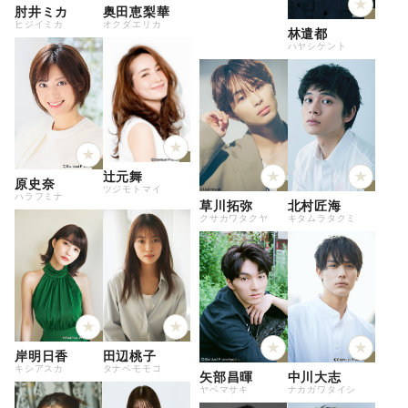
肘井ミカ
奥田恵梨華
ヒジイミカ
オクダエリカ
林遣都
ハヤシケント
辻元舞
原史奈
ツジモトマイ
ハラフミナ
草川拓弥
北村匠海
クサカワタクヤ
キタムラタクミ
岸明日香
田辺桃子
キシアスカ
タナベモモコ
矢部昌暉
中川大志
ヤベマサキ
ナカガワタイシ