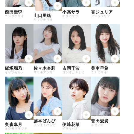
西田圭李
小高サラ
杏ジュリア
山口里緒
ニシダケリイ
オダカサラ
アンジュリア
ヤマグチリオ
飯塚瑠乃
佐々木杏莉
吉岡千波
美南早希
イイヅカルノ
ササキアンリ
ヨシオカチナミ
ミナミサキ
藤本ばんび
菅田愛貴
奥森皐月
伊崎花菜
フジモトバンビ
スダアキ
オクモリサツキ
イサキハナ