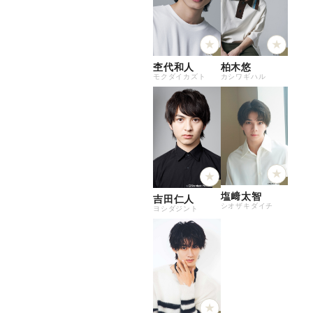
杢代和人
柏木悠
モクダイカズト
カシワギハル
塩﨑太智
吉田仁人
シオザキダイチ
ヨシダジント