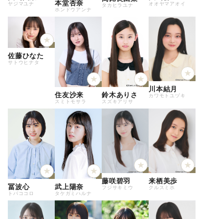
本堂杏奈
ヤジマユナ
オオヤマアオイ
タカヒラユナ
ホンドウアンナ
佐藤ひなた
サトウヒナタ
川本結月
住友沙来
鈴木ありさ
カワモトユヅキ
スミトモサラ
スズキアリサ
藤咲碧羽
来栖美歩
冨波心
武上陽奈
フジサキミウ
クルスミホ
トバココロ
タケガミハルナ