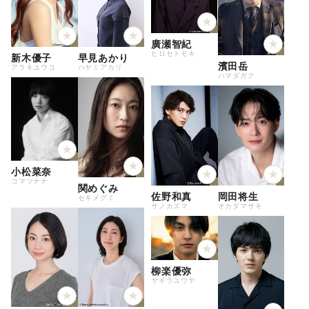
廣瀬智紀
ヒロセトモキ
新木優子
早見あかり
濱田岳
アラキユウコ
ハヤミアカリ
ハマダガク
小松菜奈
コマツナナ
関めぐみ
佐野和真
岡田将生
セキメグミ
サノカズマ
オカダマサキ
柳楽優弥
ヤギラユウヤ