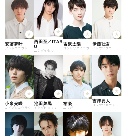
西田至／ITAR
安藤夢叶
吉沢太陽
伊藤壮吾
U
アンドウユウト
ヨシザワタイヨウ
イトウソウゴ
ニシダイタル
吉澤要人
小泉光咲
池田彪馬
祐楽
ヨシザワカナメ
コイズミコウサク
イケダヒョウマ
ユウガ