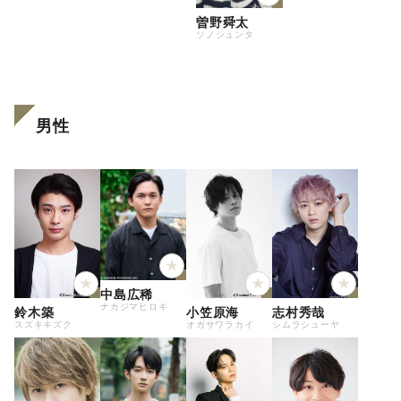
曽野舜太
ソノシュンタ
男性
中島広稀
ナカジマヒロキ
鈴木築
小笠原海
志村秀哉
スズキキズク
オガサワラカイ
シムラシューヤ