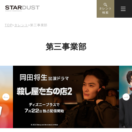
タレント
検索
TOP
>
タレント
>
第三事業部
第三事業部