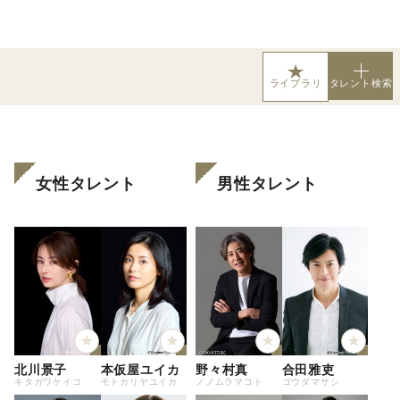
タレント検索
ライブラリ
女性タレント
男性タレント
北川景子
本仮屋ユイカ
野々村真
合田雅吏
キタガワケイコ
モトカリヤユイカ
ノノムラマコト
ゴウダマサシ