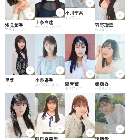
小川李奈
オガワリナ
上条白毬
浅見姫香
羽野瑠華
カミジョウヒマリ
アサミヒメカ
ウノルリカ
里菜
小泉遥香
森青葉
秦穂香
リナ
コイズミハルカ
モリアオバ
ハタホノカ
朝日奈芙季
速瀬愛