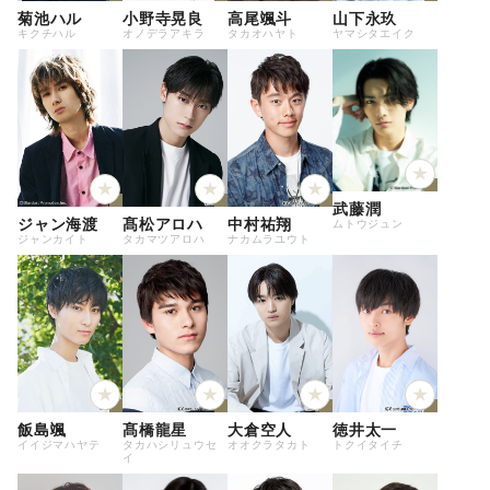
菊池ハル
小野寺晃良
高尾颯斗
山下永玖
キクチハル
オノデラアキラ
タカオハヤト
ヤマシタエイク
武藤潤
ジャン海渡
髙松アロハ
中村祐翔
ムトウジュン
ジャンカイト
タカマツアロハ
ナカムラユウト
飯島颯
髙橋龍星
大倉空人
徳井太一
イイジマハヤテ
タカハシリュウセ
オオクラタカト
トクイタイチ
イ