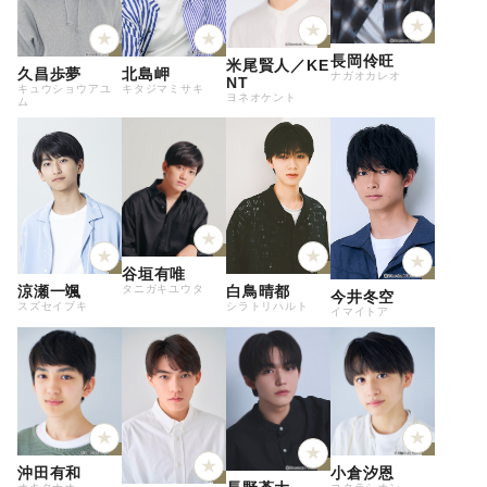
長岡伶旺
米尾賢人／KE
久昌歩夢
北島岬
ナガオカレオ
NT
キュウショウアユ
キタジマミサキ
ヨネオケント
ム
谷垣有唯
白鳥晴都
タニガキユウタ
涼瀬一颯
今井冬空
シラトリハルト
スズセイブキ
イマイトア
沖田有和
小倉汐恩