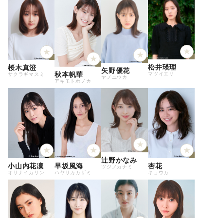
松井瑛理
桜木真澄
矢野優花
秋本帆華
マツイエリ
サクラギマスミ
ヤノユウカ
アキモトホノカ
辻野かなみ
小山内花凜
早坂風海
杏花
ツジノカナミ
オサナイカリン
ハヤサカカザミ
キョウカ