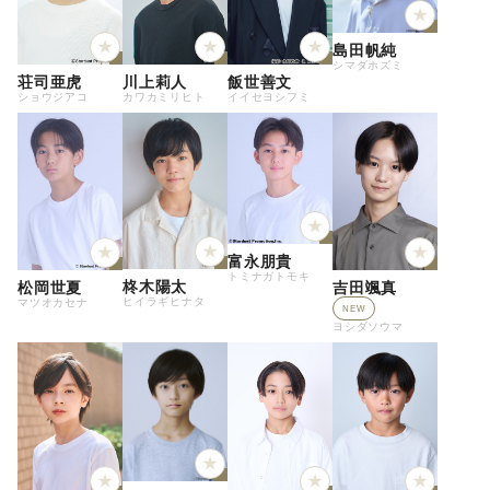
島田帆純
シマダホズミ
荘司亜虎
川上莉人
飯世善文
ショウジアコ
カワカミリヒト
イイセヨシフミ
富永朋貴
トミナガトモキ
柊木陽太
松岡世夏
吉田颯真
ヒイラギヒナタ
マツオカセナ
NEW
ヨシダソウマ