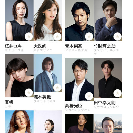
桜井ユキ
大政絢
青木崇高
竹財輝之助
サクライユキ
オオマサアヤ
アオキムネタカ
タケザイテルノス
ケ
瀧本美織
タキモトミオリ
夏帆
田中幸太朗
高橋光臣
カホ
タナカコウタロウ
タカハシミツオミ