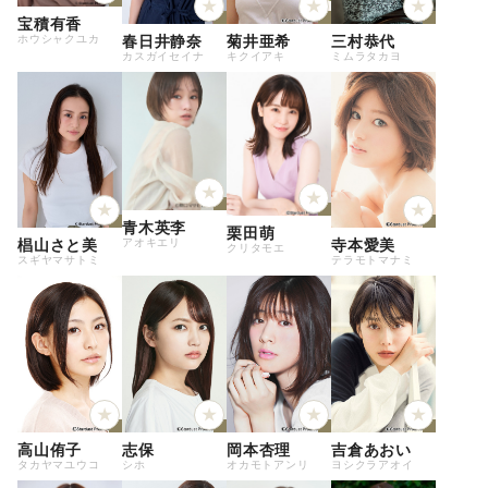
宝積有香
ホウシャクユカ
春日井静奈
菊井亜希
三村恭代
カスガイセイナ
キクイアキ
ミムラタカヨ
青木英李
栗田萌
アオキエリ
椙山さと美
寺本愛美
クリタモエ
スギヤマサトミ
テラモトマナミ
高山侑子
志保
岡本杏理
吉倉あおい
タカヤマユウコ
シホ
オカモトアンリ
ヨシクラアオイ