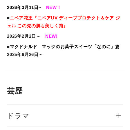
2026年3月11日~
NEW！
■
ニベア
花王『
ニベア
UV ディーププロテクト＆ケア ジ
ェル この先の肌も美しく篇
』
2026年2月2日～
NEW!
■
マクドナルド マックのお菓子スイーツ「なのに」篇
2025年6月26日～
芸歴
ドラマ