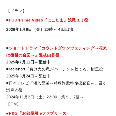
【ドラマ】
■
FOD/Prime Video『にこたま』浅尾ユミ役
2026年1月9日（金）20時～４話出演
■
ショートドラマ『カウントダウンウェディング～花束
は復讐の合図～』道枝由香役
2025年7月11日～配信中
■reelshort『負け犬の私がバージンを捨てる』樹里役
2025年5月24日～配信中
■日本テレビ
「
潜入兄弟～特殊詐欺特命捜査官～
」
吾ヶ
瀬麻衣役
2024年11月2日（土）22:00 第５、7話～
【CM】
■
P&G「
お部屋用 eファブリーズ
」