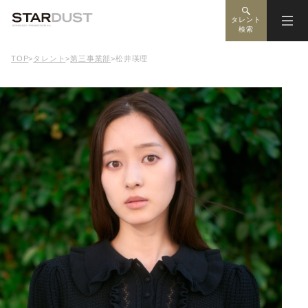
タレント
検索
TOP
>
タレント
>
第三事業部
>
松井瑛理