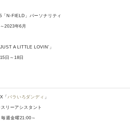
K5「N-FIELD」パーソナリティ
月～2023年6月
UST A LITTLE LOVIN'」
月15日～18日
X「
バラいろダンディ
」
ンスリーアシスタント
月 毎週金曜21:00～