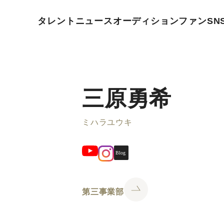
タレント
ニュース
オーディション
ファン
SN
三原勇希
ミハラユウキ
第三事業部