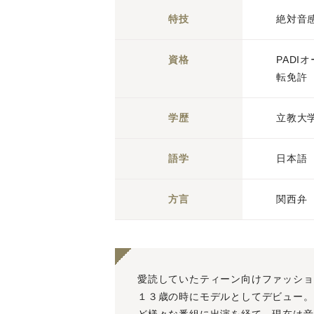
特技
絶対音
資格
PAD
転免許
学歴
立教大
語学
日本語
方言
関西弁
愛読していたティーン向けファッショ
１３歳の時にモデルとしてデビュー。その
ど様々な番組に出演を経て、現在は音