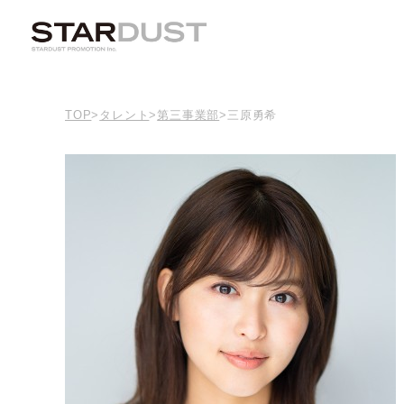
TOP
>
タレント
>
第三事業部
>
三原勇希