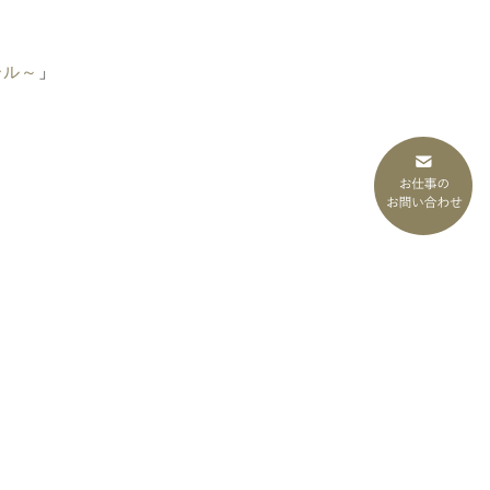
クール～
」