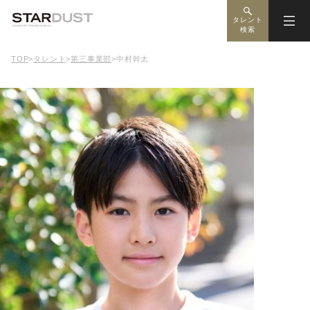
タレント
検索
TOP
>
タレント
>
第三事業部
>
中村幹太