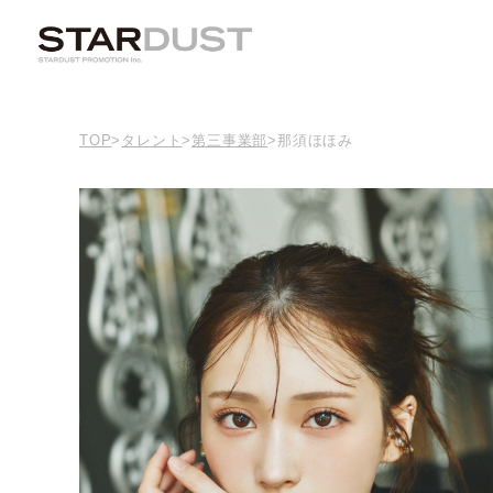
TOP
>
タレント
>
第三事業部
>
那須ほほみ