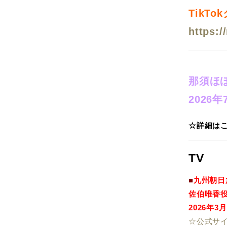
TikT
https:/
那須ほ
2026
☆詳細は
TV
■
九州朝日
佐伯唯香
2026年3
☆公式サ