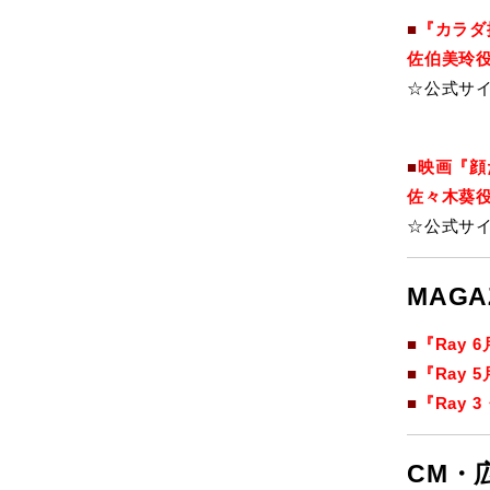
■
『カラダ探
佐伯美玲役
☆公式サ
■
映画『顔
佐々木葵役
☆公式サ
MAGA
■
『Ray 
■
『Ray 
■
『Ray 
CM・