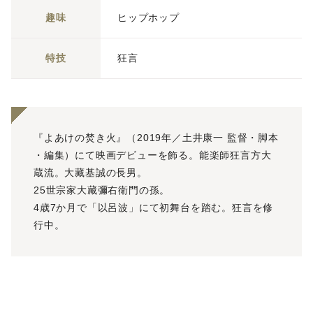
趣味
ヒップホップ
特技
狂言
『よあけの焚き火』（2019年／土井康一 監督・脚本
・編集）にて映画デビューを飾る。能楽師狂言⽅⼤
蔵流。⼤藏基誠の⻑男。
25世宗家⼤藏彌右衛門の孫。
4歳7か月で「以呂波」にて初舞台を踏む。狂言を修
行中。