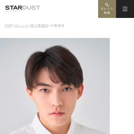
タレント
検索
TOP
>
タレント
>
第三事業部
>
大藏康誠