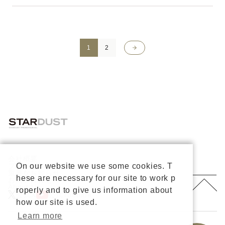
>
1
2
会社概要
On our website we use some cookies. T
プライバシーポリシー
重要なお知らせ
hese are necessary for our site to work p
お問い合わせ
About Us
roperly and to give us information about
公式X
公式Youtube
how our site is used.
Learn more