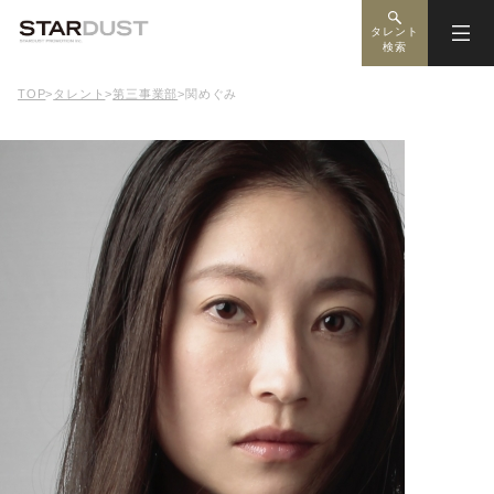
タレント
検索
TOP
>
タレント
>
第三事業部
>
関めぐみ