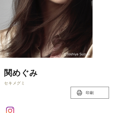
関めぐみ
セキメグミ
印刷