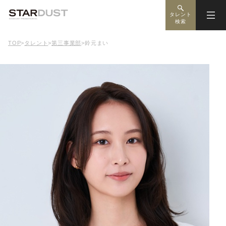
タレント
検索
TOP
>
タレント
>
第三事業部
>
鈴元まい