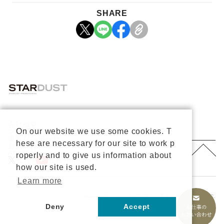
SHARE
会社概要
On our website we use some cookies. T
プライバシーポリシー
重要なお知らせ
hese are necessary for our site to work p
お問い合わせ
About Us
roperly and to give us information about
公式X
公式Youtube
how our site is used.
Learn more
Copyright © 2026 STARDUST PROMOTION, INC.
All rights reserved.
Deny
Accept