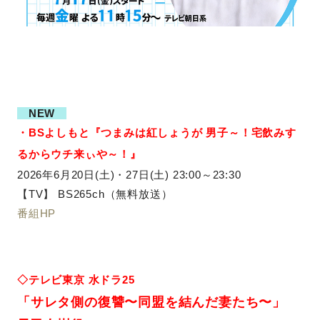
NEW
・BSよしもと『つまみは紅しょうが 男子～！宅飲みす
るからウチ来ぃや～！』
2026年6月20日(土)・27日(土) 23:00～23:30
【TV】 BS265ch（無料放送）
番組HP
◇テレビ東京 水ドラ25
「
サレタ側の復讐〜同盟を結んだ妻たち〜
」