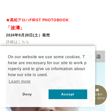
★髙松アロハFIRST PHOTOBOOK
「波濤」
2024年9月28日(土）発売
詳細はこちら
On our website we use some cookies. T
hese are necessary for our site to work p
roperly and to give us information about
how our site is used.
Learn more
Deny
Accept