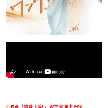
◇映画『純愛上等!』 W主演 亀井円役