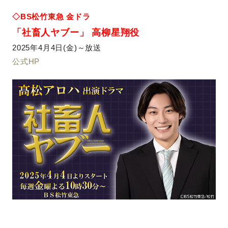
◇BS松竹東急 金ドラ
「社畜人ヤブー」 高柳星翔役
2025年4月4日(金)～放送
公式HP