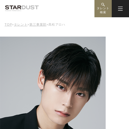
タレント
検索
TOP
>
タレント
>
第三事業部
>
髙松アロハ