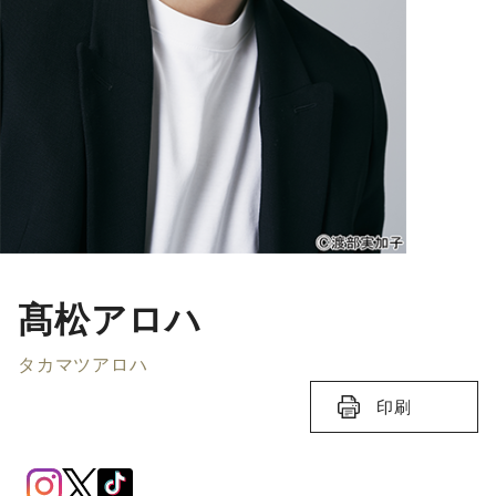
髙松アロハ
タカマツアロハ
印刷