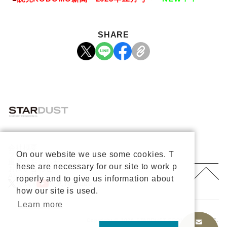
SHARE
会社概要
On our website we use some cookies. T
プライバシーポリシー
重要なお知らせ
hese are necessary for our site to work p
お問い合わせ
About Us
roperly and to give us information about
公式X
公式Youtube
how our site is used.
Learn more
Copyright © 2026 STARDUST PROMOTION, INC.