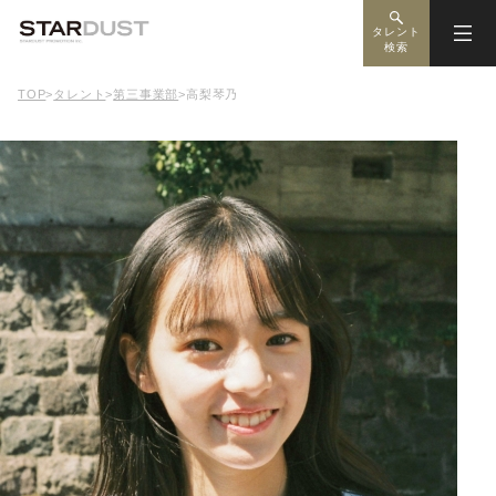
タレント
検索
TOP
>
タレント
>
第三事業部
>
高梨琴乃