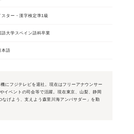
イスター・漢字検定準1級
国語大学スペイン語科卒業
日本語
婚を機にフジテレビを退社。現在はフリーアナウンサー
やイベントの司会等で活躍。現在東京、山梨、静岡
つなげよう、支えよう森里川海アンバサダー」を勤