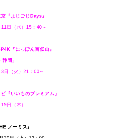
京『よじごじDays』
月11日（水）15：40～
BSP4K『にっぽん百低山』
・静岡」
月3日（火）21：00～
レビ『いいものプレミアム』
月19日（木）
THE ノーミス』
2月30日（火）13：00～