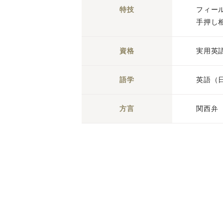
特技
フィー
手押し
資格
実用英
語学
英語（
方言
関西弁