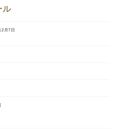
ール
12月7日
賞