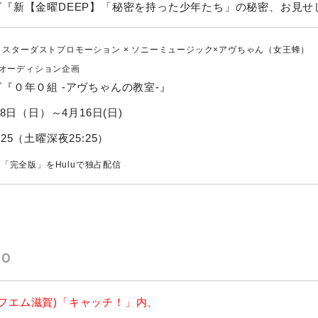
ビ『新【金曜DEEP】「秘密を持った少年たち」の秘密、お見せ
× スターダストプロモーション × ソニーミュージック×アヴちゃん（女王蜂）
”オーディション企画
『０年０組 -アヴちゃんの教室-』
月8日（日）～4月16日(日)
25（土曜深夜25:25）
「完全版」をHuluで独占配信
Ｏ
o(エフエム滋賀)「キャッチ！」内、