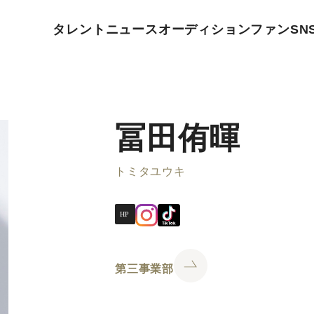
タレント
ニュース
オーディション
ファン
SN
冨田侑暉
トミタユウキ
第三事業部