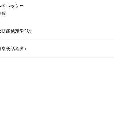
ルドホッケー
相撲
語技能検定準2級
日常会話程度）