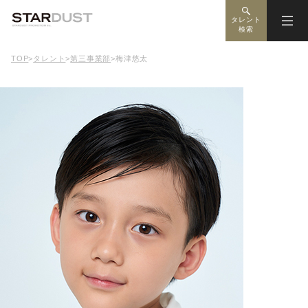
タレント
検索
TOP
>
タレント
>
第三事業部
>
梅津悠太