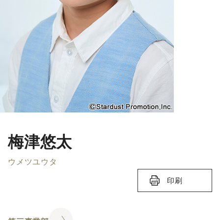
梅津悠太
ウメツユウタ
印刷