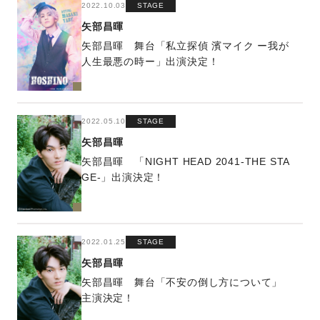
2022.10.03
STAGE
矢部昌暉
矢部昌暉 舞台「私立探偵 濱マイク ー我が
人生最悪の時ー」出演決定！
2022.05.10
STAGE
矢部昌暉
矢部昌暉 「NIGHT HEAD 2041-THE STA
GE-」出演決定！
2022.01.25
STAGE
矢部昌暉
矢部昌暉 舞台「不安の倒し方について」
主演決定！