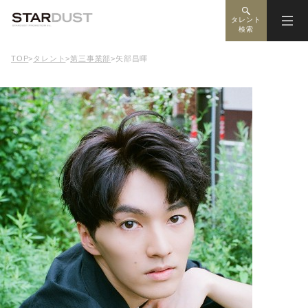
タレント
検索
TOP
>
タレント
>
第三事業部
>
矢部昌暉