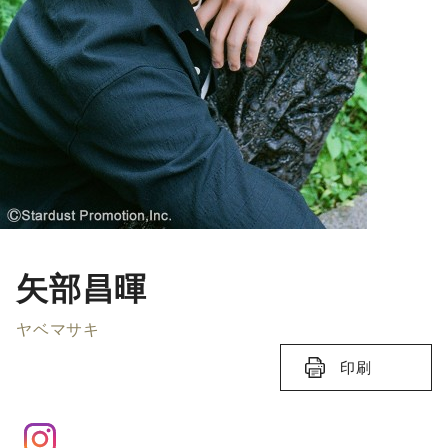
矢部昌暉
ヤベマサキ
印刷