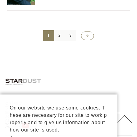
>
1
2
3
会社概要
プライバシーポリシー
On our website we use some cookies. T
重要なお知らせ
hese are necessary for our site to work p
お問い合わせ
About Us
roperly and to give us information about
公式X
公式Youtube
how our site is used.