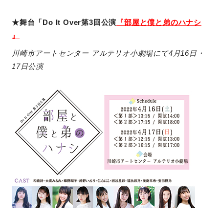
★舞台「Do It Over第3回公演
『
部屋と僕と弟のハナシ
』
川崎市アートセンター アルテリオ小劇場にて4月16日・
17日公演