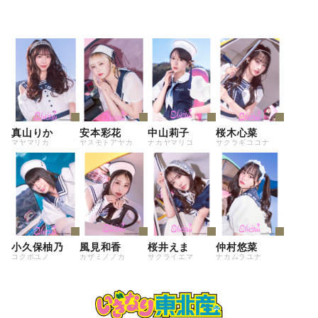
真山りか
安本彩花
中山莉子
桜木心菜
マヤマリカ
ヤスモトアヤカ
ナカヤマリコ
サクラギココナ
小久保柚乃
風見和香
桜井えま
仲村悠菜
コクボユノ
カザミノノカ
サクライエマ
ナカムラユナ