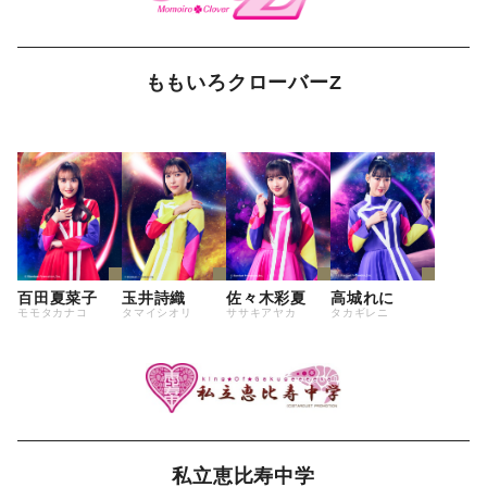
ももいろクローバーZ
百田夏菜子
玉井詩織
佐々木彩夏
高城れに
モモタカナコ
タマイシオリ
ササキアヤカ
タカギレニ
私立恵比寿中学