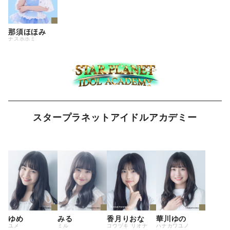
那須ほほみ
ナスホホミ
スタープラネットアイドルアカデミー
ゆめ
みる
香月りおな
華川ゆの
ユメ
ミル
コウヅキ リオナ
ハナカワユノ