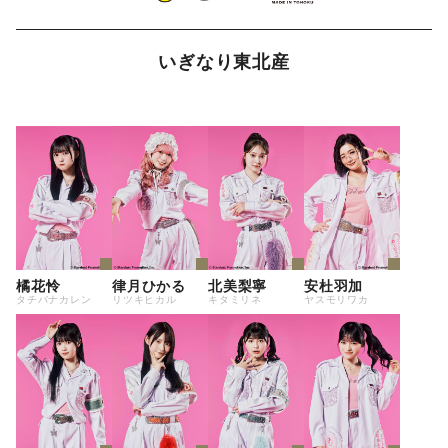
いぎなり東北産
橘花怜
律月ひかる
北美梨寧
安杜羽加
タチバナカレン
リツキヒカル
キタミリネ
ヤスモリワカ