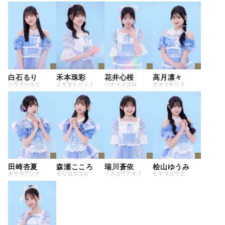
白石るり
禾本珠彩
花井心桜
高月凛々
シライシルリ
ノギモトジュイ
ハナイココロ
タカツキリリ
田崎杏夏
森瀬こころ
瑞川蒼依
桧山ゆうみ
タサキアンナ
モリセココロ
ミズカワアオイ
ヒヤマユウミ