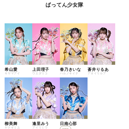
ばってん少女隊
希山愛
上田理子
春乃きいな
蒼井りるあ
キヤマアイ
ウエダリコ
ハルノキイナ
アオイリルア
柳美舞
逢里みう
日南心那
ヤナギミユ
アイリミウ