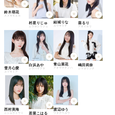
鈴木萌花
スズキモエカ
結城りな
村星りじゅ
葵るり
ユウキリナ
ムラホシリジュ
アオイルリ
青山菜花
白浜あや
嶋田莉奈
雪月心愛
アオヤマナノハ
シラハマアヤ
シマダリンナ
ユヅキミア
西村美海
渡辺ゆう
若菜こはる
ニシムラミウミ
ワタナベユウ