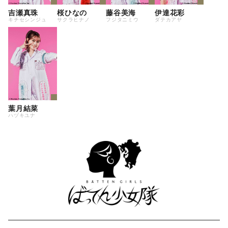
吉瀬真珠
桜ひなの
藤谷美海
伊達花彩
キチセシンジュ
サクラヒナノ
フジタニミウ
ダテカアヤ
葉月結菜
ハヅキユナ