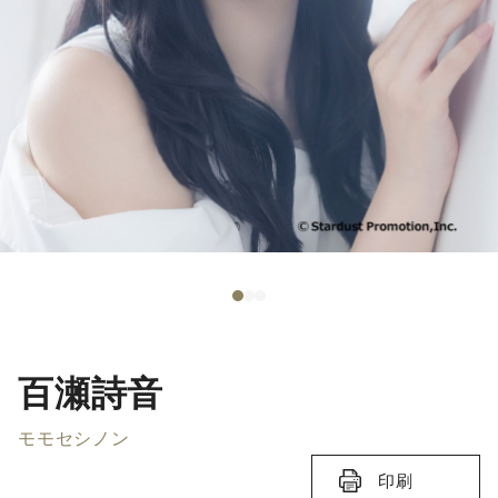
百瀬詩音
モモセシノン
印刷