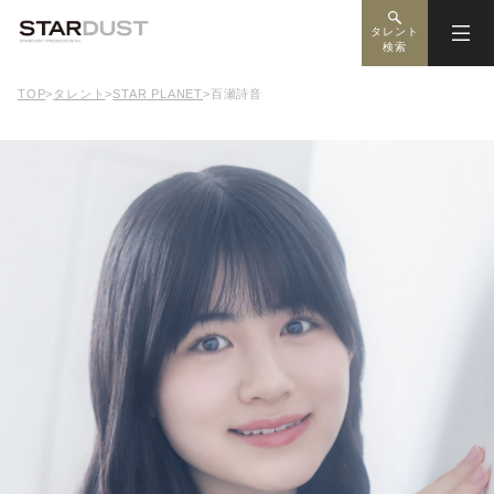
タレント
検索
TOP
>
タレント
>
STAR PLANET
>
百瀬詩音