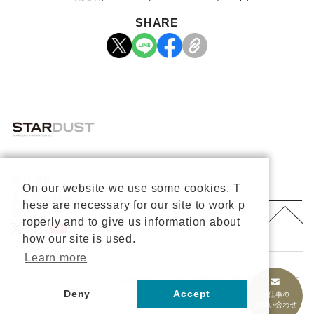
SHARE
会社概要
On our website we use some cookies. T
プライバシーポリシー
重要なお知らせ
hese are necessary for our site to work p
お問い合わせ
About Us
roperly and to give us information about
公式X
公式Youtube
how our site is used.
Learn more
Copyright © 2026 STARDUST PROMOTION, INC.
All rights reserved.
Deny
Accept