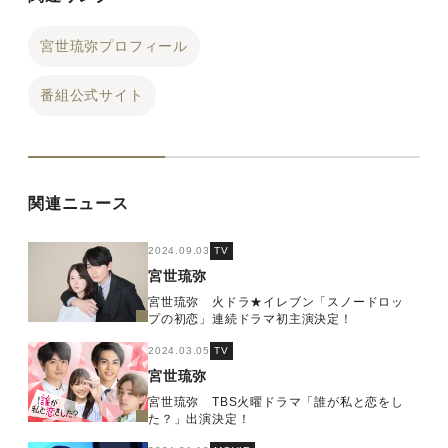
宮世琉弥プロフィール
番組公式サイト
関連ニュース
2024.09.03
TV
宮世琉弥
宮世琉弥 火ドラ★イレブン「スノードロッ
プの初恋」連続ドラマ初主演決定！
2024.03.05
TV
宮世琉弥
宮世琉弥 TBS火曜ドラマ「誰が私と恋をし
た？」出演決定！