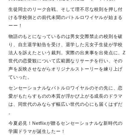
生徒同士のリーク合戦、そして理不尽な校則を押し付
ける学校側との前代未聞のバトルロワイヤルが始まる
ーー！
物語のもとになっているのは男女交際禁止の校則を破
り、自主退学勧告を受け、退学した元女子生徒が学校
法人を訴えたという裁判。実際の出来事を出発点に、Z
世代の恋愛観について広範囲なリサーチを行い、その
声を反映させながらオリジナルストーリーを練り上げ
ていった。
センセーショナルなバトルロワイヤルのその先に、恋
愛がもたらすものの本質が浮かび上がる成長のドラマ
は、同世代のみならず幅広い世代の心にも届くはずだ
。
今夏必見！Netflixが贈るセンセーショナルな新時代の
学園ドラマが誕生したー！