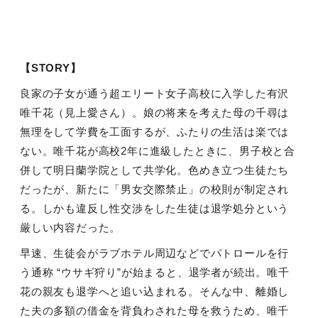
【STORY】
良家の子女が通う超エリート女子高校に入学した有沢
唯千花（見上愛さん）。娘の将来を考えた母の千尋は
無理をして学費を工面するが、ふたりの生活は楽では
ない。唯千花が高校2年に進級したときに、男子校と合
併して明日蘭学院として共学化。色めき立つ生徒たち
だったが、新たに「男女交際禁止」の校則が制定され
る。しかも違反し性交渉をした生徒は退学処分という
厳しい内容だった。
早速、生徒会がラブホテル周辺などでパトロールを行
う通称 “ウサギ狩り”が始まると、退学者が続出。唯千
花の親友も退学へと追い込まれる。そんな中、離婚し
た夫の多額の借金を背負わされた母を救うため、唯千