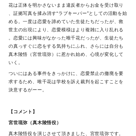
花は正体を明かさないまま違反者からお金を受け取り
、証拠写真を揉み消す“ラブキーパー”としての活動を始
める。一度は恋愛を諦めていた生徒たちだったが、救
世主の出現により、恋愛模様はより複雑に入り乱れる
。恋愛には興味がなかった唯千花だったが、生徒たち
の真っすぐに恋をする気持ちにふれ、さらには自分も
真木陵悟（宮世琉弥）に惹かれ始め、心境が変化して
いく。
ついにはある事件をきっかけに、恋愛禁止の撤廃を要
求するため、唯千花は学校を訴え裁判を起こすことを
決意するがーー。
【コメント】
宮世琉弥（真木陵悟役）
真木陵悟役を演じさせて頂きました、宮世琉弥です。