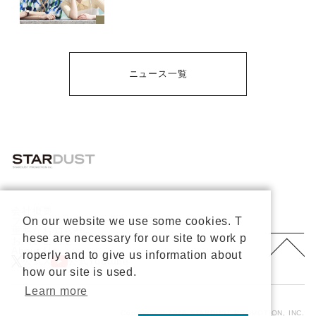
ニュース一覧
会社概要
プライバシーポリシー
On our website we use some cookies. T
重要なお知らせ
hese are necessary for our site to work p
お問い合わせ
About Us
roperly and to give us information about
公式X
公式Youtube
how our site is used.
Learn more
Copyright © 2026 STARDUST PROMOTION, INC.