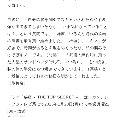
ッコミが。
最後に、「自分の脳をMRIでスキャンされたら必ず映
像が出てきてしまいそうな、“いま気になっていること”
は？」という質問では、「洋書。いろんな時代の絵画
の洋書を最近買い始めました」（板垣）、「キノコが
好きで、時間があると図鑑をめくったり、私の脳みそ
はほぼキノコです」（門脇）、「武術の練習用に買っ
た人型のサンドバッグ“ボブ”」（中島）、「もつ焼き。
私の体の半分はもつ焼きでできています」（高橋）と
、最後にとっておきの秘密を明かしてくれました。
（敬称略）
ドラマ「秘密～ THE TOP SECRET ～」は、カンテレ
・フジテレビ系にて2025年1月20日(月)より毎週月曜22
:00～放送。