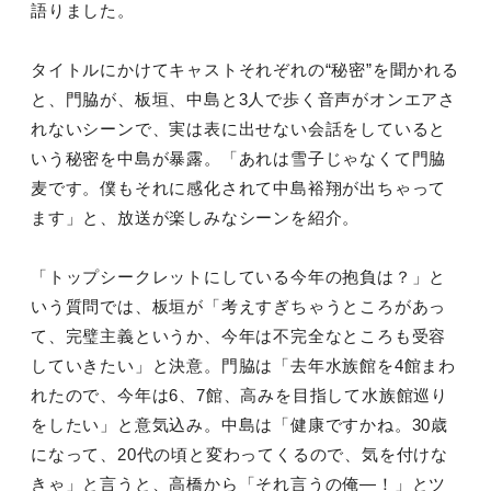
語りました。
タイトルにかけてキャストそれぞれの“秘密”を聞かれる
と、門脇が、板垣、中島と3人で歩く音声がオンエアさ
れないシーンで、実は表に出せない会話をしていると
いう秘密を中島が暴露。「あれは雪子じゃなくて門脇
麦です。僕もそれに感化されて中島裕翔が出ちゃって
ます」と、放送が楽しみなシーンを紹介。
「トップシークレットにしている今年の抱負は？」と
いう質問では、板垣が「考えすぎちゃうところがあっ
て、完璧主義というか、今年は不完全なところも受容
していきたい」と決意。門脇は「去年水族館を4館まわ
れたので、今年は6、7館、高みを目指して水族館巡り
をしたい」と意気込み。中島は「健康ですかね。30歳
になって、20代の頃と変わってくるので、気を付けな
きゃ」と言うと、高橋から「それ言うの俺―！」とツ