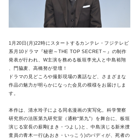
1月20日(月)22時にスタートするカンテレ・フジテレビ
系月10ドラマ『秘密～THE TOP SECRET～』の制作
発表が行われ、W主演を務める板垣李光人と中島裕翔
、門脇麦、高橋努が登壇！
ドラマの見どころや撮影現場の裏話など、さまざまな
作品の魅力が明らかになった会見の模様をお届けしま
す。
本作は、清水玲子による同名漫画の実写化。科学警察
研究所の法医第九研究室（通称“第九”）を舞台に、板垣
演じる室長の薪剛(まき・つよし)と、中島演じる新米捜
査員の青木一行(あおき・いっこう)のバディが、死者の