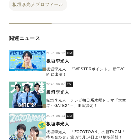
板垣李光人プロフィール
関連ニュース
2026.06.15
CM
板垣李光人
板垣李光人 「WESTERポイント」 新TVC
M に出演！
2026.06.06
TV
板垣李光人
板垣李光人 テレビ朝日系木曜ドラマ「大空
港～GATE24～」出演決定！
2026.05.14
CM
板垣李光人
板垣李光人 「ZOZOTOWN」の新TVCM「
待ち合わせ」篇 が5月14日より放映開始！