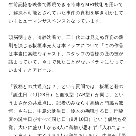
生前記憶を映像で再現できる特殊なMRI技術を用いて
、解決不可能とされていた事件の真相を解き明かして
いくヒューマンサスペンスとなっています。
頭脳明せき、冷静沈着で、三十代には見えぬ容姿の薪
剛を演じる板垣李光人は本ドラマについて「この作品
は本当に素敵なキャスト、スタッフの皆様の匠の技が
詰まっていて、今まで見たことがないドラマになって
います」とアピール。
「役柄との共通点は？」という質問では、板垣と薪の
「誕生日（1月28日）と血液型（AB型）が同じ」とい
うまさかの共通点に、記者のみならず高橋と門脇も驚
愕。さらに、中島の誕生日、鈴木の殉職する日、門脇
麦の誕生日がすべて同じ日（8月10日）という偶然も発
覚。大いに盛り上がる3人に高橋が思わず「入れてよ～
」と言うと、すぐさま4人は和気あいあい。中島が「緊