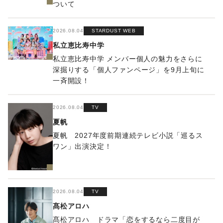
ついて
2026.08.04
STARDUST WEB
私立恵比寿中学
私立恵比寿中学 メンバー個人の魅力をさらに
深掘りする「個人ファンページ」を9月上旬に
一斉開設！
2026.08.04
TV
夏帆
夏帆 2027年度前期連続テレビ小説「巡るス
ワン」出演決定！
2026.08.04
TV
髙松アロハ
髙松アロハ ドラマ「恋をするなら二度目が