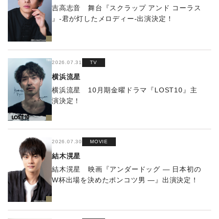
吉高志音 舞台『スクラップ アンド コーラス
』-君が灯したメロディー-出演決定！
2026.07.31
TV
横浜流星
横浜流星 10月期金曜ドラマ『LOST10』主
演決定！
2026.07.30
MOVIE
結木滉星
結木滉星 映画『アンダードッグ ― ⽇本初の
W杯出場を決めたポンコツ男 ―』出演決定！