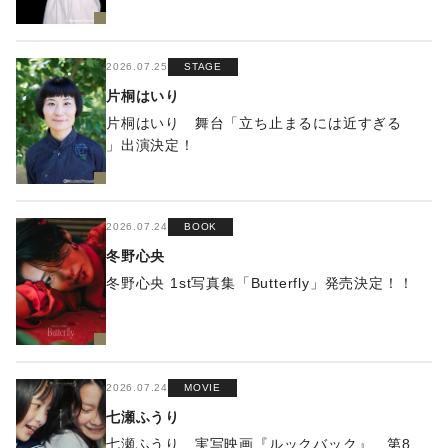
2026.07.25
STAGE
片桐はいり
片桐はいり 舞台「立ち止まるには近すぎる
」出演決定！
2026.07.24
BOOK
冬野心央
冬野心央 1st写真集「Butterfly」発売決定！！
2026.07.24
MOVIE
七瀬ふうり
七瀬ふうり 実写映画『ルックバック』 第8