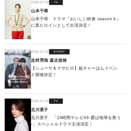
2026.07.30
TV
山本千尋
山本千尋 ドラマ『おいしい給食 season４』
に新ヒロインとして出演決定！
2026.07.29
EVENT
志村秀哉
森次政裕
【シューヤ＆マサヒロ】超チャーはんイベン
ト開催決定！
2026.07.26
TV
北川景子
北川景子 「24時間テレビ49-愛は地球を救う
-」スペシャルドラマ主演決定！