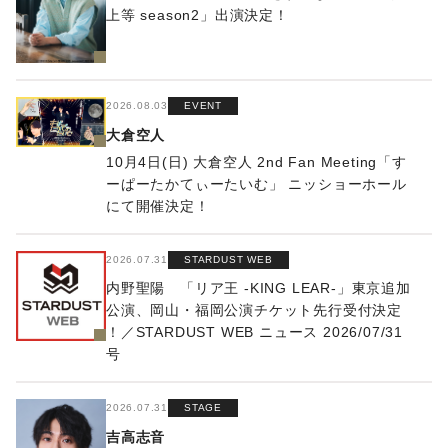
上等 season2」出演決定！
2026.08.03
EVENT
大倉空人
10月4日(日) 大倉空人 2nd Fan Meeting「す
ーぱーたかてぃーたいむ」 ニッショーホール
にて開催決定！
2026.07.31
STARDUST WEB
内野聖陽 「リア王 -KING LEAR-」東京追加
公演、岡山・福岡公演チケット先行受付決定
！／STARDUST WEB ニュース 2026/07/31
号
2026.07.31
STAGE
吉高志音