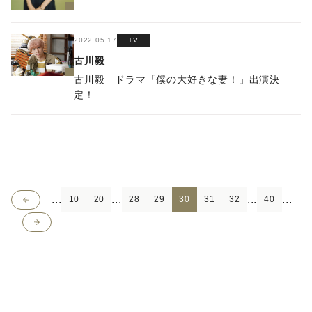
2022.05.17
TV
古川毅
古川毅 ドラマ「僕の大好きな妻！」出演決
定！
...
...
...
...
<
10
20
28
29
30
31
32
40
>