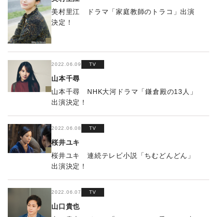
美村里江 ドラマ「家庭教師のトラコ」出演
決定！
2022.06.09
TV
山本千尋
山本千尋 NHK大河ドラマ「鎌倉殿の13人」
出演決定！
2022.06.08
TV
桜井ユキ
桜井ユキ 連続テレビ小説「ちむどんどん」
出演決定！
2022.06.07
TV
山口貴也