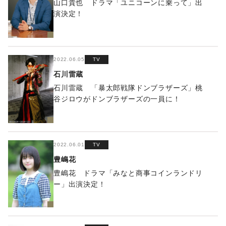
山口貴也 ドラマ「ユニコーンに乗って」出
演決定！
2022.06.05
TV
石川雷蔵
石川雷蔵 「暴太郎戦隊ドンブラザーズ」桃
谷ジロウがドンブラザーズの一員に！
2022.06.01
TV
豊嶋花
豊嶋花 ドラマ「みなと商事コインランドリ
ー」出演決定！