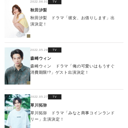
2022.06.01
TV
秋田汐梨
秋田汐梨 ドラマ「彼女、お借りします」出
演決定！
2022.05.29
TV
森崎ウィン
森崎ウィン ドラマ「俺の可愛いはもうすぐ
消費期限!?」ゲスト出演決定！
2022.05.27
TV
草川拓弥
草川拓弥 ドラマ「みなと商事コインランド
リー」主演決定！