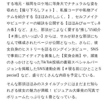
する地元・福岡をロケ地に等身大でナチュラルな姿を
収めた【撮り下ろしフォト】、私服コーデや私物アイ
テムを紹介する【ほほみのしふく。】、セルフメイク
やビューティーの秘訣を公開する【ほほみびゅーてぃ
8
カ条】など。また、那須がこよなく愛する“推し”の紹介
【＃推しがいっぱい】からは、サルが好きな那須にち
なんで構成されたページが公開となった。さらに、彼
女自身のヒストリーを語るロングインタビュー、
SNS
で事前にアイディアを募集した【変身企画】や、躍進
のきっかけとなった
TikTok
投稿の書籍スペシャルバー
ジョンを掲載した
SNS
連動企画【＃寝る前にひとこと
S
pecial
】など、盛りだくさんな内容を予定している。
そんな那須ほほみのスタイルブックにはまだまだ知ら
れざる彼女の魅力が満載！ ビジュアル大爆発の写真で
ボリュームたっぷりな１冊となっている。