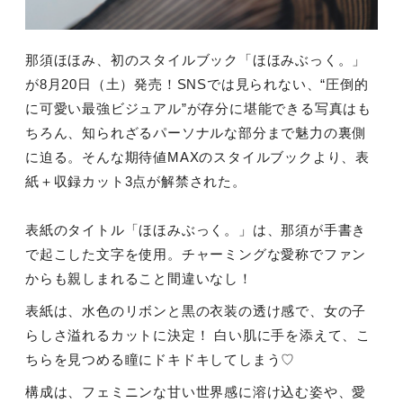
那須ほほみ、初のスタイルブック「ほほみぶっく。」
が
8
月
20
日（土）発売！
SNS
では見られない、“圧倒的
に可愛い最強ビジュアル”が存分に堪能できる写真はも
ちろん、知られざるパーソナルな部分まで魅力の裏側
に迫る。そんな期待値
MAX
のスタイルブックより、表
紙＋収録カット
3
点が解禁された。
表紙のタイトル「ほほみぶっく。」は、那須が手書き
で起こした文字を使用。チャーミングな愛称でファン
からも親しまれること間違いなし！
表紙は、水色のリボンと黒の衣装の透け感で、女の子
らしさ溢れるカットに決定！ 白い肌に手を添えて、こ
ちらを見つめる瞳にドキドキしてしまう♡
構成は、フェミニンな甘い世界感に溶け込む姿や、愛