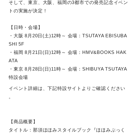
そして、東京、大阪、福岡の
3
都市での発売記念イベン
トの実施が決定！
【日時・会場】
・大阪
8
月
20
日
(
土
)12
時～ 会場：
TSUTAYA EBISUBA
SHI 5F
・福岡
8
月
21
日
(
日
)12
時～ 会場：
HMV&BOOKS HAK
ATA
・東京
8
月
28
日
(
日
)11
時～ 会場：
SHIBUYA TSUTAYA
特設会場
イベント詳細は、下記特設サイトよりご確認ください
。
【商品概要】
タイトル：那須ほほみスタイルブック『ほほみぶっく