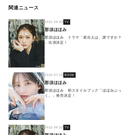
関連ニュース
2022.09.03
TV
那須ほほみ
那須ほほみ ドラマ「差出人は、誰ですか？
」出演決定！
2022.07.15
BOOK
那須ほほみ
那須ほほみ 初スタイルブック「ほほみぶっ
く。」発売決定！
2022.06.22
TV