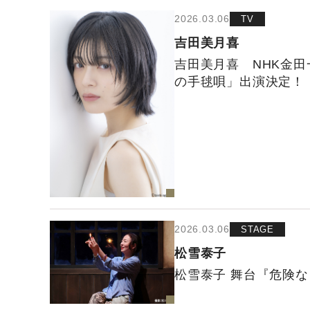
2026.03.06
TV
吉田美月喜
吉田美月喜 NHK金田
の手毬唄」出演決定！
2026.03.06
STAGE
松雪泰子
松雪泰子 舞台『危険