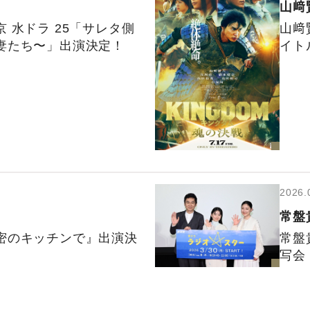
山﨑
 ⽔ドラ 25「サレタ側
山﨑
妻たち〜」出演決定！
イト
2026.
常盤
密のキッチンで』出演決
常盤
写会