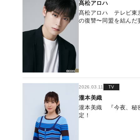
髙松アロハ
髙松アロハ テレビ東京
の復讐〜同盟を結んだ
2026.03.11
TV
瀧本美織
瀧本美織 『今夜、秘
定！