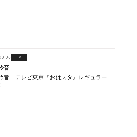
03.06
TV
伶音
伶音 テレビ東京『おはスタ』レギュラー
！