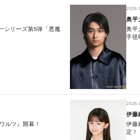
2026.
奥平
一シリーズ第5弾「悪魔
奥平
手毬
2026.
伊藤
なワルツ』開幕！
伊藤
定！