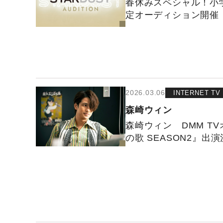
春休みスペシャル！小
定オーディション開催
2026.03.06
INTERNET TV
森崎ウィン
森崎ウィン DMM T
の歌 SEASON2』出