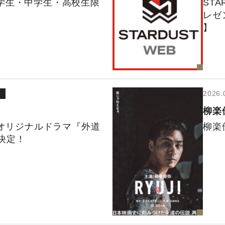
学生・中学生・高校生限
ST
レゼ
】
2026.
柳楽
Vオリジナルドラマ『外道
柳楽
演決定！