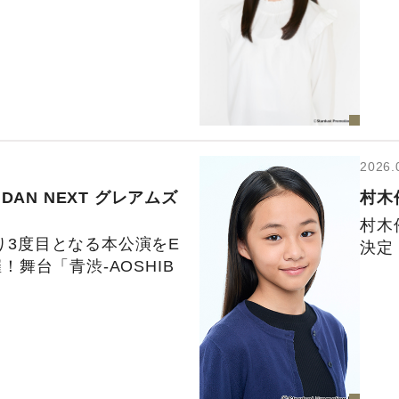
2026.
iDAN NEXT
グレアムズ
村木
村木
ぶり3度目となる本公演をE
決定
催！舞台「青渋-AOSHIB