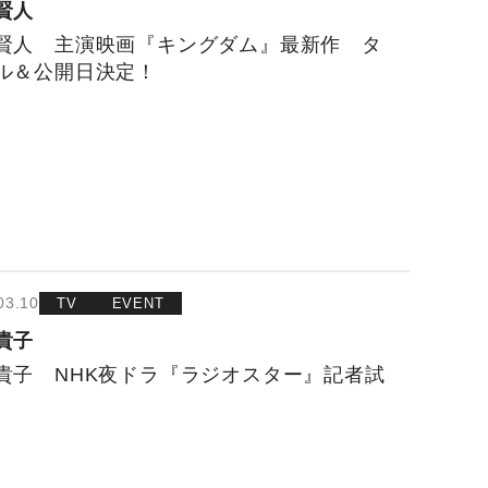
賢人
賢人 主演映画『キングダム』最新作 タ
ル＆公開日決定！
03.10
TV
EVENT
貴子
貴子 NHK夜ドラ『ラジオスター』記者試