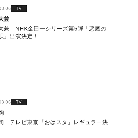
03.06
TV
大兼
大兼 NHK金田一シリーズ第5弾「悪魔の
唄」出演決定！
03.06
TV
絢
絢 テレビ東京『おはスタ』レギュラー決