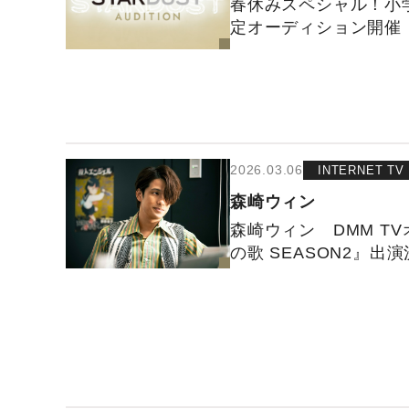
春休みスペシャル！小
定オーディション開催
2026.03.06
INTERNET TV
森崎ウィン
森崎ウィン DMM T
の歌 SEASON2』出