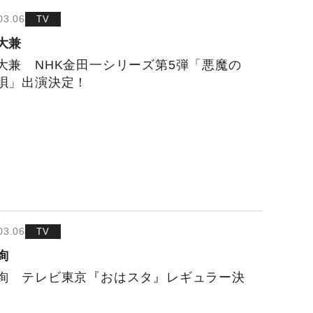
03.06
TV
大兼
大兼 NHK金田一シリーズ第5弾「悪魔の
唄」出演決定！
03.06
TV
絢
絢 テレビ東京『おはスタ』レギュラー決