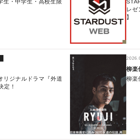
学生・中学生・高校生限
ST
レゼ
】
2026.
柳楽
Vオリジナルドラマ『外道
柳楽
演決定！