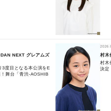
2026.
iDAN NEXT
グレアムズ
村木
村木
ぶり3度目となる本公演をE
決定
催！舞台「青渋-AOSHIB