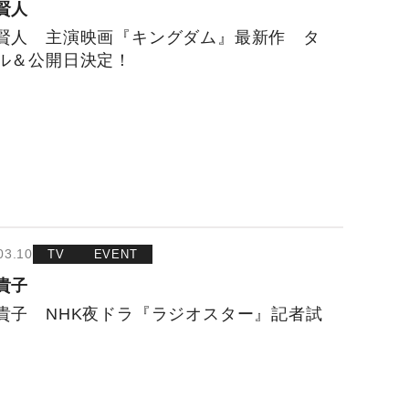
賢人
賢人 主演映画『キングダム』最新作 タ
ル＆公開日決定！
03.10
TV
EVENT
貴子
貴子 NHK夜ドラ『ラジオスター』記者試