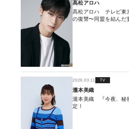
髙松アロハ
髙松アロハ テレビ東京
の復讐〜同盟を結んだ
2026.03.11
TV
瀧本美織
瀧本美織 『今夜、秘
定！