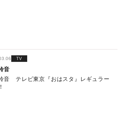
03.06
TV
伶音
伶音 テレビ東京『おはスタ』レギュラー
！