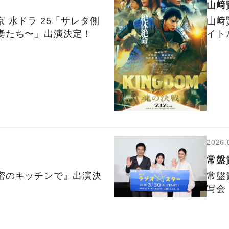
山﨑
 ⽔ドラ 25「サレタ側
山﨑
妻たち〜」出演決定！
イト
2026.
常盤
密のキッチンで』出演決
常盤
写会