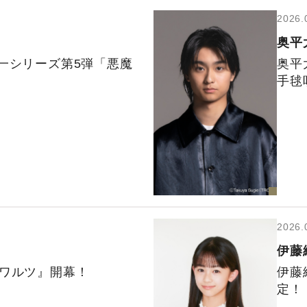
2026.
奥平
一シリーズ第5弾「悪魔
奥平
手毬
2026.
伊藤
なワルツ』開幕！
伊藤
定！