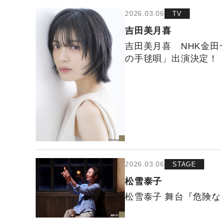
2026.03.06
TV
吉田美月喜
吉田美月喜 NHK金田
の手毬唄」出演決定！
2026.03.06
STAGE
松雪泰子
松雪泰子 舞台『危険