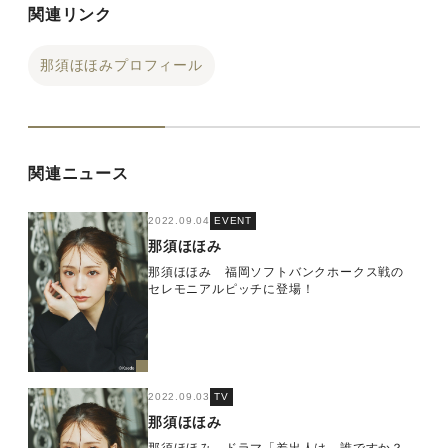
関連リンク
那須ほほみプロフィール
関連ニュース
2022.09.04
EVENT
那須ほほみ
那須ほほみ 福岡ソフトバンクホークス戦の
セレモニアルピッチに登場！
2022.09.03
TV
那須ほほみ
那須ほほみ ドラマ「差出人は、誰ですか？