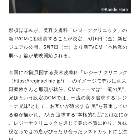
那須ほほみが、美容皮膚科「レジーナクリニック」の
新TVCMに初出演することが決定。5月6日（金）新ビ
ジュアル公開、5月7日（土）より新TVCM『本格派の
肌へ』篇が放映開始される。
全国に22院展開する美容皮膚科「レジーナクリニック
（https://reginaclinic.jp/）」のイメージモデルに眞栄
田郷敦さんと那須が就任。CMのテーマは“一流の美”。
兄妹という設定のCMでは、一流の美を追求する“レジ
ーナ兄妹”として、お互いが追求する“美”を尊重してい
る姿が描かれ、2人が追求する“本格的な肌”とはなにか
、レジーナクリニックを通じて美の本質に迫り、兄妹
役ならではの息がぴったり合ったラストカットにも注
目。