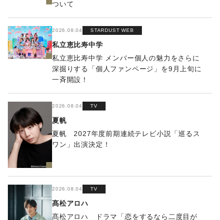
ついて
2026.08.04
STARDUST WEB
私立恵比寿中学
私立恵比寿中学 メンバー個人の魅力をさらに
深掘りする「個人ファンページ」を9月上旬に
一斉開設！
2026.08.04
TV
夏帆
夏帆 2027年度前期連続テレビ小説「巡るス
ワン」出演決定！
2026.08.04
TV
髙松アロハ
髙松アロハ ドラマ「恋をするなら二度目が