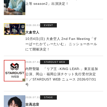
上等 season2」出演決定！
2026.08.03
EVENT
大倉空人
10月4日(日) 大倉空人 2nd Fan Meeting「す
ーぱーたかてぃーたいむ」 ニッショーホール
にて開催決定！
2026.07.31
STARDUST WEB
内野聖陽 「リア王 -KING LEAR-」東京追加
公演、岡山・福岡公演チケット先行受付決定
！／STARDUST WEB ニュース 2026/07/31
号
2026.07.31
STAGE
吉高志音