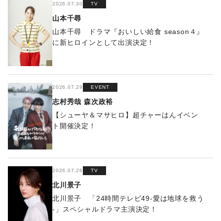
2026.07.30
TV
山本千尋
山本千尋 ドラマ『おいしい給食 season４』
に新ヒロインとして出演決定！
2026.07.29
EVENT
志村秀哉
森次政裕
【シューヤ＆マサヒロ】超チャーはんイベン
ト開催決定！
2026.07.26
TV
北川景子
北川景子 「24時間テレビ49-愛は地球を救う
-」スペシャルドラマ主演決定！