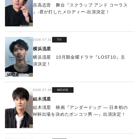
吉高志音 舞台『スクラップ アンド コーラス
』-君が灯したメロディー-出演決定！
2026.07.31
TV
横浜流星
横浜流星 10月期金曜ドラマ『LOST10』主
演決定！
2026.07.30
MOVIE
結木滉星
結木滉星 映画『アンダードッグ ― ⽇本初の
W杯出場を決めたポンコツ男 ―』出演決定！