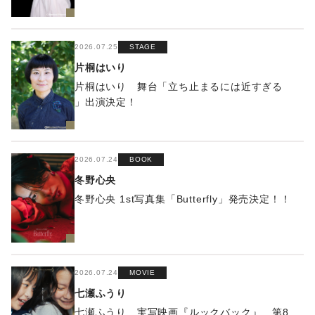
2026.07.25
STAGE
片桐はいり
片桐はいり 舞台「立ち止まるには近すぎる
」出演決定！
2026.07.24
BOOK
冬野心央
冬野心央 1st写真集「Butterfly」発売決定！！
2026.07.24
MOVIE
七瀬ふうり
七瀬ふうり 実写映画『ルックバック』 第8